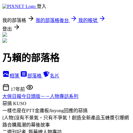
登入
我的部落格
我的部落格後台
我的帳號
登出
乃賴的部落格
相簿
部落格
名片
17年前
大俠日報今日頭版－－人物專訪系列
惡搞
KUSO
一樣也是在PTT金庸板Jinyong回應的惡搞
[人物]沒有不景氣，只有不爭氣！創造全新產品玉蜂漿引爆網
路合購風潮的幕後故事
二週刊記者 甄蕪繚人物專訪