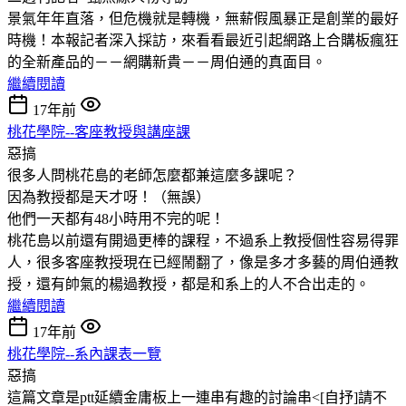
景氣年年直落，但危機就是轉機，無薪假風暴正是創業的最好
時機！本報記者深入採訪，來看看最近引起網路上合購板瘋狂
的全新產品的－－網購新貴－－周伯通的真面目。
繼續閱讀
17年前
桃花學院--客座教授與講座課
惡搞
很多人問桃花島的老師怎麼都兼這麼多課呢？
因為教授都是天才呀！（無誤）
他們一天都有48小時用不完的呢！
桃花島以前還有開過更棒的課程，不過系上教授個性容易得罪
人，很多客座教授現在已經鬧翻了，像是多才多藝的周伯通教
授，還有帥氣的楊過教授，都是和系上的人不合出走的。
繼續閱讀
17年前
桃花學院--系內課表一覽
惡搞
這篇文章是ptt延續金庸板上一連串有趣的討論串<[自抒]請不