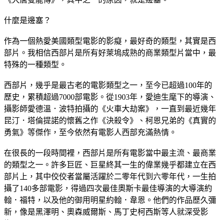
什麼是邊塞？
作為一個熱愛美國類型電影的影癡，最好奇的類型，其實是西
部片。我相信西部片是所有好萊塢成熟的商業類型片當中，最
特殊的一種類型。
西部片，幾乎是最古老的電影類型之一，至今已超過100年的
歷史，累積超過7000部電影。從1903年，愛迪生麾下的導演、
攝影師愛德溫．波特拍攝的《火車大劫案》，一直到最近幾年
昆汀．塔倫提諾的懷舊之作《決殺令》、柯恩兄弟的《真實的
勇氣》等傑作，至今依然有電影人西部充滿熱情。
在很長的一段時間裡，西部片是所有電影當中最主流、最商業
的類型之一。許多巨匠、巨星終其一生的偉業幾乎都建立在西
部片上，其中佼佼者當屬活躍於二零年代到六零年代，一生拍
攝了140多部電影，得過四次最佳奧斯卡最佳導演的大導演約
翰．福特，以及他的御用明星約翰．韋恩。他們的作品歷久彌
新，像是黑澤明、奧森威爾斯、馬丁史柯西斯等人就深受影