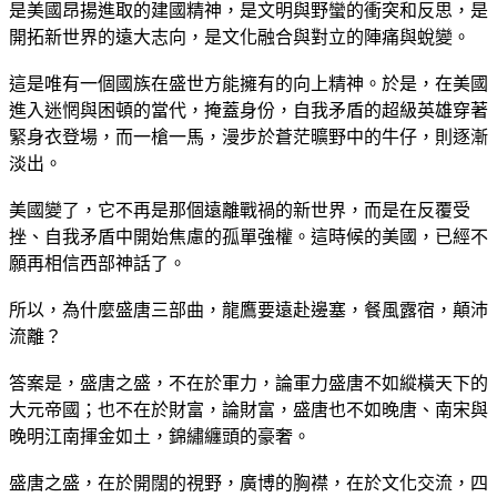
是美國昂揚進取的建國精神，是文明與野蠻的衝突和反思，是
開拓新世界的遠大志向，是文化融合與對立的陣痛與蛻變。
這是唯有一個國族在盛世方能擁有的向上精神。於是，在美國
進入迷惘與困頓的當代，掩蓋身份，自我矛盾的超級英雄穿著
緊身衣登場，而一槍一馬，漫步於蒼茫曠野中的牛仔，則逐漸
淡出。
美國變了，它不再是那個遠離戰禍的新世界，而是在反覆受
挫、自我矛盾中開始焦慮的孤單強權。這時候的美國，已經不
願再相信西部神話了。
所以，為什麼盛唐三部曲，龍鷹要遠赴邊塞，餐風露宿，顛沛
流離？
答案是，盛唐之盛，不在於軍力，論軍力盛唐不如縱橫天下的
大元帝國；也不在於財富，論財富，盛唐也不如晚唐、南宋與
晚明江南揮金如土，錦繡纏頭的豪奢。
盛唐之盛，在於開闊的視野，廣博的胸襟，在於文化交流，四