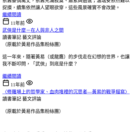
依舊豪情萬丈，依舊充滿寂寞、蕭索與遺憾；溫瑞安依然難以
捉摸，續集依然讓人望眼欲穿，這些風景確實不會改變。
繼續閱讀
11年前
武俠是什麼－在人與非人之間
讀書筆記
藝文評論
（原載於黃易作品集粉絲團）
這一年來，隨著黃易（或龍鷹）的步伐走在幻想的世界，也讓
我不斷叩問，「武俠」到底是什麼？
繼續閱讀
11年前
〈修羅場上的哲學家、血肉堆裡的沉思者—黃易的戰爭描寫〉
讀書筆記
藝文評論
（原載於黃易作品集粉絲團）