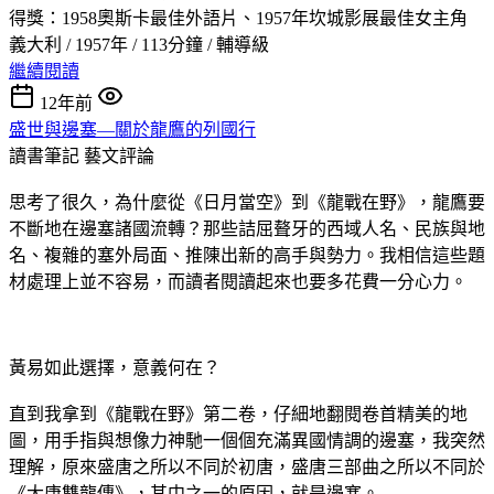
得獎：1958奧斯卡最佳外語片、1957年坎城影展最佳女主角
義大利 / 1957年 / 113分鐘 / 輔導級
繼續閱讀
12年前
盛世與邊塞—關於龍鷹的列國行
讀書筆記
藝文評論
思考了很久，為什麼從《日月當空》到《龍戰在野》，龍鷹要
不斷地在邊塞諸國流轉？那些詰屈聱牙的西域人名、民族與地
名、複雜的塞外局面、推陳出新的高手與勢力。我相信這些題
材處理上並不容易，而讀者閱讀起來也要多花費一分心力。
黃易如此選擇，意義何在？
直到我拿到《龍戰在野》第二卷，仔細地翻閱卷首精美的地
圖，用手指與想像力神馳一個個充滿異國情調的邊塞，我突然
理解，原來盛唐之所以不同於初唐，盛唐三部曲之所以不同於
《大唐雙龍傳》，其中之一的原因，就是邊塞。