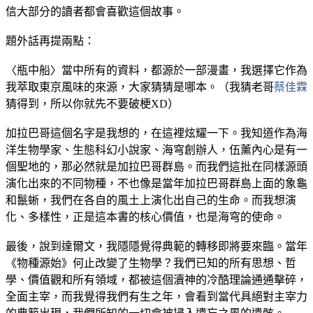
信大部分的讀者都會喜歡這個故事。
題外話再提兩點：
〈瓶中船〉當中所有的資料，都源於一部漫畫，我選擇它作為
我萃取東京風味的來源，大家猜猜是哪本。（我猜老哥
蔡佳霖
猜得到，所以你就先不要破梗XD）
加拉巴哥這個名字是我想的，在這裡炫耀一下。我知道作為海
洋生物學家、生態科幻小說家、海穹創辦人，伍薰內心是有一
個聖地的，那必然就是加拉巴哥群島。而我們這批在同樣源頭
演化出來的不同物種，不也像是當年加拉巴哥群島上面的象龜
和鬣蜥，我們在各自的風土上演化出自己的生命。而我想演
化、多樣性，正是這本書的核心價值，也是海穹的使命。
最後，說到達爾文，我隱隱覺得典範的轉移即將要來臨。當年
《物種源始》何止改變了生物學？我們已知的所有思想、哲
學、價值觀和所有領域，都被這個瀆神的冷酷理論通通擊碎，
全面主宰，而我覺得我們有生之年，會看到當代具絕對主宰力