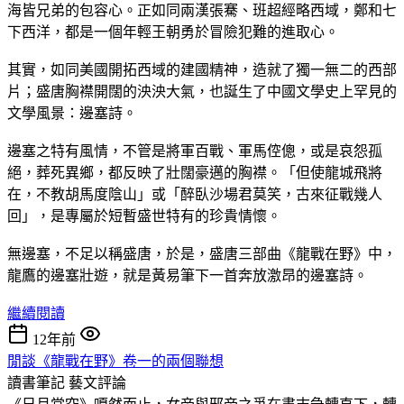
海皆兄弟的包容心。正如同兩漢張騫、班超經略西域，鄭和七
下西洋，都是一個年輕王朝勇於冒險犯難的進取心。
其實，如同美國開拓西域的建國精神，造就了獨一無二的西部
片；盛唐胸襟開闊的泱泱大氣，也誕生了中國文學史上罕見的
文學風景：邊塞詩。
邊塞之特有風情，不管是將軍百戰、軍馬倥傯，或是哀怨孤
絕，葬死異鄉，都反映了壯闊豪邁的胸襟。「但使龍城飛將
在，不教胡馬度陰山」或「醉臥沙場君莫笑，古來征戰幾人
回」，是專屬於短暫盛世特有的珍貴情懷。
無邊塞，不足以稱盛唐，於是，盛唐三部曲《龍戰在野》中，
龍鷹的邊塞壯遊，就是黃易筆下一首奔放激昂的邊塞詩。
繼續閱讀
12年前
閒談《龍戰在野》卷一的兩個聯想
讀書筆記
藝文評論