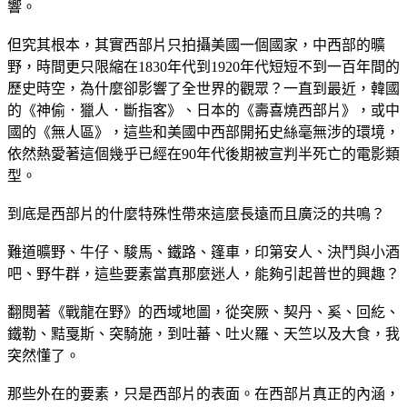
響。
但究其根本，其實西部片只拍攝美國一個國家，中西部的曠
野，時間更只限縮在1830年代到1920年代短短不到一百年間的
歷史時空，為什麼卻影響了全世界的觀眾？一直到最近，韓國
的《神偷．獵人．斷指客》、日本的《壽喜燒西部片》，或中
國的《無人區》，這些和美國中西部開拓史絲毫無涉的環境，
依然熱愛著這個幾乎已經在90年代後期被宣判半死亡的電影類
型。
到底是西部片的什麼特殊性帶來這麼長遠而且廣泛的共鳴？
難道曠野、牛仔、駿馬、鐵路、篷車，印第安人、決鬥與小酒
吧、野牛群，這些要素當真那麼迷人，能夠引起普世的興趣？
翻閱著《戰龍在野》的西域地圖，從突厥、契丹、奚、回紇、
鐵勒、黠戛斯、突騎施，到吐蕃、吐火羅、天竺以及大食，我
突然懂了。
那些外在的要素，只是西部片的表面。在西部片真正的內涵，