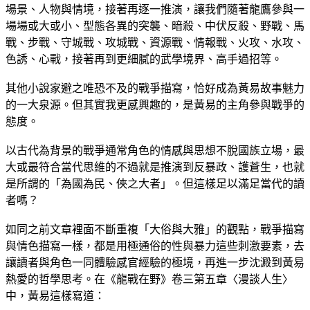
場景、人物與情境，接著再逐一推演，讓我們隨著龍鷹參與一
場場或大或小、型態各異的突襲、暗殺、中伏反殺、野戰、馬
戰、步戰、守城戰、攻城戰、資源戰、情報戰、火攻、水攻、
色誘、心戰，接著再到更細膩的武學境界、高手過招等。
其他小說家避之唯恐不及的戰爭描寫，恰好成為黃易故事魅力
的一大泉源。但其實我更感興趣的，是黃易的主角參與戰爭的
態度。
以古代為背景的戰爭通常角色的情感與思想不脫國族立場，最
大或最符合當代思維的不過就是推演到反暴政、護蒼生，也就
是所謂的「為國為民、俠之大者」。但這樣足以滿足當代的讀
者嗎？
如同之前文章裡面不斷重複「大俗與大雅」的觀點，戰爭描寫
與情色描寫一樣，都是用極通俗的性與暴力這些刺激要素，去
讓讀者與角色一同體驗感官經驗的極境，再進一步沈澱到黃易
熱愛的哲學思考。在《龍戰在野》卷三第五章〈漫談人生〉
中，黃易這樣寫道：