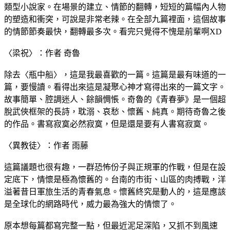
類型小說家。在場景的建立、情節的翻轉，短短的篇幅內人物
的塑造和衝突，可說是非常老辣。在全部九篇裡面，這個故事
的情節節奏最快，翻轉最多次。看完只覺得不愧是前輩啊XD
〈梁祝〉：作者 奇魯
除去〈瓶中船〉，這是我最喜歡的一篇。這篇是最有味道的一
篇，要慢讀。看得出來這是凝聚心神才寫得出來的一篇文字。
故事簡單、腔調迷人、餘韻惆悵。奇魯的《青春夢》是一個超
脫武俠框架的長詩，耽溺、哀愁、懷舊、純真。期待奇魯之後
的作品。書寫寂寞必然寂寞，但是還是要有人書寫寂寞。
〈異教徒〉：作者 雨藤
這篇議題也很有趣，一群恐怖份子與正規軍的作戰，但是在設
定底下，情懷是極為懷舊的。台南的市街、山區的肉搏戰，洋
溢著昔日軍旅生活的青春氣息。懷舊終究是動人的，這是應該
是全球化的網路時代，威力最為強大的情懷了。
原本想每篇都寫完整一點，但最近泥足深陷，又抓不到風速