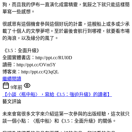
狗，而且我的伊布一直演化成雷精靈，氣餒之下就只能這樣簡
單寫一些感想。
很感恩有這個機會參與這個好玩的計畫，這艘船上或多或少承
載了十個人的文學夢吧。至於最後會航行到哪裡，就要看市場
的海浪，以及緣分的風了。
《3.5：全面升級》
全國實體書店：http://ppt.cc/RUl0D
讀冊：http://ppt.cc/OVm5Y
博客來：http://ppt.cc/Q3qQL
繼續閱讀
9年前
【小談〈瓶中船〉，寫給《3.5：強迫升級》的讀者】
藝文評論
未來會寫很多文字來介紹這第一次參與的出版經驗，這次就只
談一個小點：〈瓶中船〉和《3.5：全面升級》的關係。