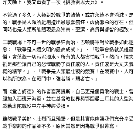
昨天晚上，我又重看了一次《搶救雷恩大兵》。
不管過了多久，人類對於戰爭的熱情，或許永遠不會消減。是
的，戰爭是人類所能創造出最愚蠢瘋狂，虛偽邪惡的存在，但
同時也是人類所能體現最為崇高、聖潔、高貴與睿智的極致。
二戰戰場上不可一世的戰爭狂喬治．巴頓將軍對於戰爭如此迷
戀：「戰爭是人類文明的最高成就。」、「戰爭會造就英雄豪
傑，會蕩滌一切污泥濁水。所有的人都害怕戰爭。然而，懦夫
祇是那些讓自己的恐懼戰勝了責任感的人。責任感是大丈夫氣
概的精華。」、「戰爭是人類最壯觀的競賽！在競賽中，人可
以為所欲為。在戰鬥中，強者勝，弱者亡。」
而《堂吉訶德》的作者塞萬提斯，自己更是個勇敢的戰士，曾
經加入西班牙海軍，並在基督教世界與鄂圖曼土耳其的大型海
戰勒班陀戰役中左手神經受損。
雖然戰爭美好、壯烈而且殘酷，但是其實能夠讓我們充分享受
戰爭樂趣的作品並不多。原因當然是因為戰爭很難寫。