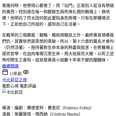
曾幾何時，他想得心都倦了，而「仙門」正是別人從沒有想過
的東西，特別是在每一刻都餘生與死掙扎間的戰場上。倏地
裡！他明白了符太因何如此愛陷身危險裡，只有在那種情況
下，正如他自己所說的，感到自己在活著。
在戰爭的三個層面：戰略、戰術與戰技之外，最終黃易領導我
們的，其實依然是思想的突破，所以，第十六章的篇名才會叫
〈仍然活著〉。抱持著對生命本身的熱愛與追求，在修羅場上
探究哲學、在血肉堆裡沉思生命，用大俗探究大雅，以死之恐
怖叩問生之喜悅，這就是黃易小說數十年來不變的醍醐味。
繼續閱讀
12年前
卡比莉亞之夜
電影心得
電影評論
導演、編劇：費德里柯．費里尼（Federico Fellini）
演員：茱麗葉塔．瑪西納（Giulictta Masina）