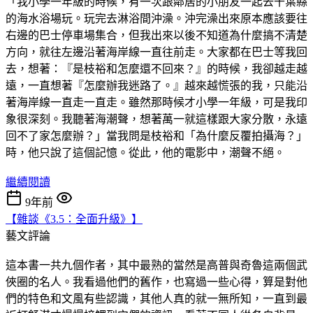
「我小學一年級的時候，有一次跟鄰居的小朋友一起去千葉縣
的海水浴場玩。玩完去淋浴間沖澡。沖完澡出來原本應該要往
右邊的巴士停車場集合，但我出來以後不知道為什麼搞不清楚
方向，就往左邊沿著海岸線一直往前走。大家都在巴士等我回
去，想著：『是枝裕和怎麼還不回來？』的時候，我卻越走越
遠，一直想著『怎麼辦我迷路了。』越來越慌張的我，只能沿
著海岸線一直走一直走。雖然那時候才小學一年級，可是我印
象很深刻。我聽著海潮聲，想著萬一就這樣跟大家分散，永遠
回不了家怎麼辦？」當我問是枝裕和「為什麼反覆拍攝海？」
時，他只說了這個記憶。從此，他的電影中，潮聲不絕。
繼續閱讀
9年前
【雜談《3.5：全面升級》】
藝文評論
這本書一共九個作者，其中最熟的當然是高普與奇魯這兩個武
俠圈的名人。我看過他們的舊作，也寫過一些心得，算是對他
們的特色和文風有些認識，其他人真的就一無所知，一直到最