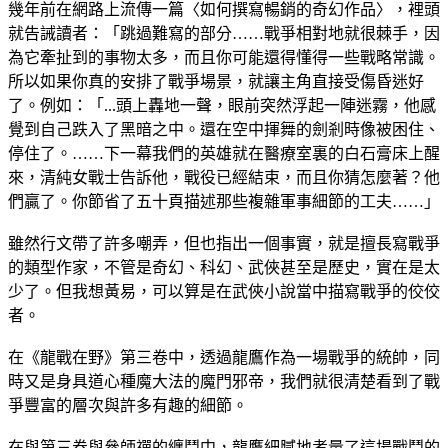
幾年前在網路上流傳一篇〈如何撰寫暢銷的奇幻作品〉，裡頭
就告誡讀者：「跳過難寫的部分……戰爭相對地就很棘手，因
為它牽扯到的事物太多，而且你可能還得懂得一些戰略常識。
所以如果你真的安排了戰爭場景，就讓主角直接受傷昏迷好
了。例如：「...頭上轟地一聲，眼前突然浮起一陣迷霧，他感
覺到自己跌入了黑暗之中。還在空中揮舞的劍剎時像被困住、
停住了。……下一幕我們的英雄就在醫療室裏的白石膏床上醒
來，清純女戰士告訴他，戰役已經結束，而且你猜怎麼著？他
們贏了。你節省了五十頁描述那些複雜軍事細節的工夫……」
雖然行文帶了許多嘲弄，但也指出一個事實，就是擅長寫戰爭
的類型作家，不管是奇幻、科幻、武俠甚至是歷史，實在是太
少了。但我想黃易，可以算是在武俠小說當中描寫戰爭的佼佼
者。
在《龍戰在野》第三卷中，透過龍鷹作為一場戰爭的統帥，同
時又是身具道心種魔大法的魔門邪帝，我們就很清楚看到了戰
爭豐富的層次與許多有趣的細節。
在與第三卷與參師禪的纏鬥中，龍鷹細膩地考量了這場戰鬥的