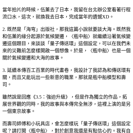
當年拍片的時候，伍薰去了日本，我留在台北辦公室看著行程
流口水，這次，就換我去日本，完成當年的遺憾XD。
2. 既然是「海穹」出版社，那我這篇小說就要談大海。既然我
和伍薰的緣分起源於氣候變遷，〈瓶中船〉就繼續沿著氣候變
遷這個題目，來談談「量子傳送環」這個設定，可以在我們未
來的災難前怎麼樣開啟一個想像。於是，〈瓶中船〉也是一個
關於氣候變遷和大海的故事。
3. 延續本傳百工百業的時代畫卷，我設計了我認為和傳送環有
關，而且又能玩出一些新意的職業，那就是瓶中船模型和壽
司。
雖然說是回應《3.5：強迫升級》，但是作為獨立的作品，拓
展世界觀的同時，我的故事與本傳完全無涉，這裡上演的是另
一個東京故事。
而壽司師傅和小玩具店，會怎麼樣玩「量子傳送環」這個設定
呢？請打開〈瓶中船〉，對於創意我還是有點信心的。我有自