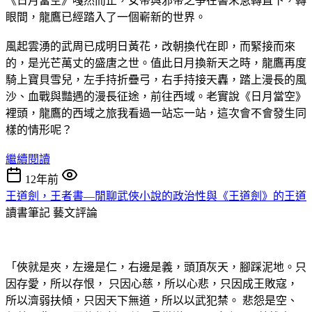
《日月當空》嘎然而止，女帝與邪帝之爭在書末急轉直下，轉
眼間，龍鷹已經踏入了一個嶄新的世界。
風起雲湧的武周已成明日黃花，改朝換代在即，而緊接而來
的，是光芒萬丈的盛唐之世。值此日月換新天之時，龍鷹再度
騎上寶貝雪兒，左手持折疊弓，右手持接天轟，踏上漫長的風
沙、血戰與豔遇的漫長征途，前往西域。老實說《日月當空》
裡頭，龍鷹的西域之旅我看過一站忘一站，這次會不會發生同
樣的情形呢？
繼續閱讀
12年前
王道劍，王者書—閒聊武俠小說的政治性與《王道劍》的王道
讀書筆記
藝文評論
「俠就是夾，左邊是仁，右邊是義，頭頂灰天，腳踩泥地。只
因存愛，所以存恨， 只因心慈，所以心悲，只因成王敗寇，
所以濟弱扶傾，只因天下無道，所以以武犯禁。 悲怨是空、