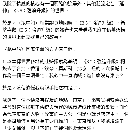
我除了情感的核心有一個明確的追尋外，其他我設定在「延
伸」《3.5：強迫升級》的世界。
於是，〈瓶中船〉相當認真地回應了《3.5：強迫升級》，希
望喜歡《3.5：強迫升級》的讀者也來看看我怎麼在伍薰架構
的世界上建立我自己的故事。
〈瓶中船〉回應伍薰的方式有三個：
1. 以本傳世界各地的壯遊探索為基調，《3.5：強迫升級》柯
煥去了台北、香港、欽奈、莫斯科、北京、紐約，六個城市，
作為一個日本漫畫宅，我心中一直吶喊：為什麼沒有東京？
於是，這個遺憾我就親手把它補足了。
我選了一個本傳沒有提及的地點「東京」，來嘗試探索傳送環
將會對這個揉雜了傳統與現代的城市造成什麼樣的影響，而作
為代表東京的人物，故事的主人公一個是小玩具店店主，一個
是壽司師傅。另外為了要再增加一些東京風味，我還增添了
「少女偶像」與「下町」等幾個個要素進來。