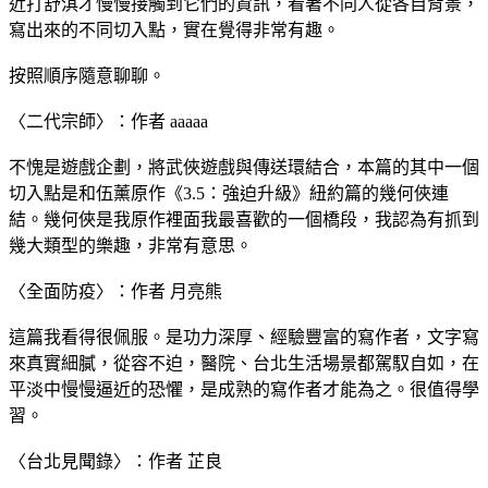
近打舒淇才慢慢接觸到它們的資訊，看著不同人從各自背景，
寫出來的不同切入點，實在覺得非常有趣。
按照順序隨意聊聊。
〈二代宗師〉：作者 aaaaa
不愧是遊戲企劃，將武俠遊戲與傳送環結合，本篇的其中一個
切入點是和伍薰原作《3.5：強迫升級》紐約篇的幾何俠連
結。幾何俠是我原作裡面我最喜歡的一個橋段，我認為有抓到
幾大類型的樂趣，非常有意思。
〈全面防疫〉：作者 月亮熊
這篇我看得很佩服。是功力深厚、經驗豐富的寫作者，文字寫
來真實細膩，從容不迫，醫院、台北生活場景都駕馭自如，在
平淡中慢慢逼近的恐懼，是成熟的寫作者才能為之。很值得學
習。
〈台北見聞錄〉：作者 芷良