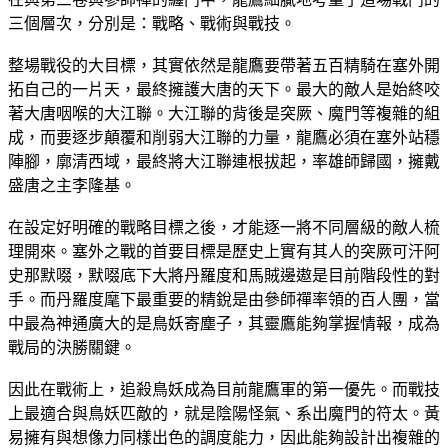
三個層次，分別是：戰略、戰術與戰技。
整場戰役的大目標，其實依然是龍鷹要帶著五百精騎在塞外開
拓自己的一片天，最終擁護大唐的天下。最大的敵人是始終咬
著大唐咽喉的大江聯。大江聯的背後是突厥、魔門等複雜的組
成，而要逐步顛覆和削弱大江聯的力量，龍鷹必須在塞外站穩
陣腳，廓清西域，最終將大江聯連根拔起，率雄師歸國，擁戴
盛唐之主李隆基。
在設定好明確的戰略目標之後，才能逐一將不同層級的敵人梳
理開來。塞外之戰的首要目標是歷史上實有其人的突厥可汗阿
史那默啜，默啜底下大將丹羅度和馬賊邊遨是目前階段性的對
手。而丹羅度麾下最重要的精銳是由參師禪率領的百人團，當
中最為神通廣大的是鳥妖寄塵子，其靈鷹能夠掌握情報，成為
戰局的決勝關鍵。
因此在戰術上，追殺鳥妖成為目前龍鷹軍的第一優先。而戰技
上最適合與鳥妖匹敵的，就是陰陽怪氣、系出魔門的符太。黃
易擁有與想像力同樣出色的調度能力，因此能夠設計出複雜的