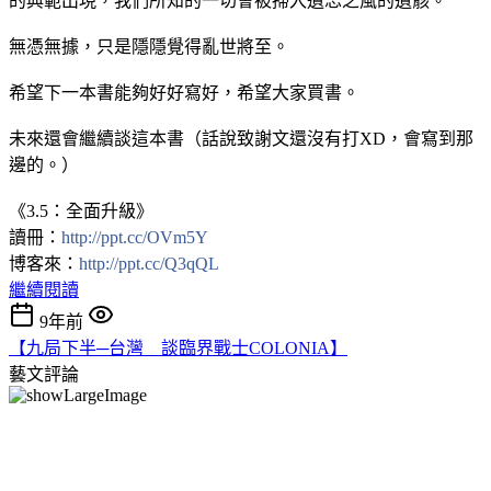
的典範出現，我們所知的一切會被掃入遺忘之風的遺骸。
無憑無據，只是隱隱覺得亂世將至。
希望下一本書能夠好好寫好，希望大家買書。
未來還會繼續談這本書（話說致謝文還沒有打XD，會寫到那
邊的。）
《3.5：全面升級》
讀冊：
http://ppt.cc/OVm5Y
博客來：
http://ppt.cc/Q3qQL
繼續閱讀
9年前
【九局下半─台灣 談臨界戰士COLONIA】
藝文評論