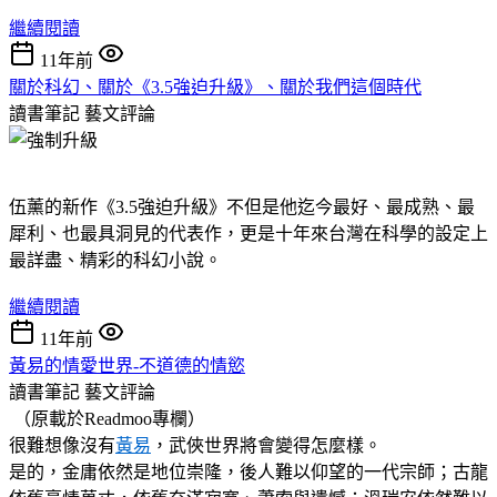
繼續閱讀
11年前
關於科幻、關於《3.5強迫升級》、關於我們這個時代
讀書筆記
藝文評論
伍薰的新作《3.5強迫升級》不但是他迄今最好、最成熟、最
犀利、也最具洞見的代表作，更是十年來台灣在科學的設定上
最詳盡、精彩的科幻小說。
繼續閱讀
11年前
黃易的情愛世界-不道德的情慾
讀書筆記
藝文評論
（原載於Readmoo專欄）
很難想像沒有
黃易
，武俠世界將會變得怎麼樣。
是的，金庸依然是地位崇隆，後人難以仰望的一代宗師；古龍