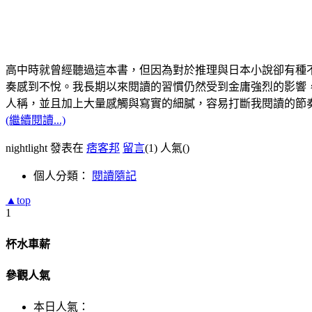
高中時就曾經聽過這本書，但因為對於推理與日本小說卻有種
奏感到不悅。我長期以來閱讀的習慣仍然受到金庸強烈的影響
人稱，並且加上大量感觸與寫實的細膩，容易打斷我閱讀的節
(繼續閱讀...)
nightlight 發表在
痞客邦
留言
(1)
人氣(
)
個人分類：
閱讀隨記
▲top
1
杯水車薪
參觀人氣
本日人氣：