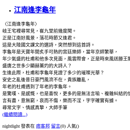
江南逢李龜年
〈江南逢李龜年〉
岐王宅裡尋常見，崔九堂前幾度聞。
正是江南好風景，落花時節又逢君。
這是大陸國文課文的選詩，突然想到這首詩。
李龜年是天寶年間炙手可熱的宮廷樂師，當年京師繁華，
年少氣盛的杜甫和他多次見面，風雲際會，正是時來風送滕王
盛唐之世多少顯赫薰灼的大詩人？
生逢此際，杜甫和李龜年見證了多少的璀璨光華？
安史之亂後昔日豪門風流不在，貴族離亂，
年老的杜甫遇到了年老的李龜年。
是驚嘆、是感慨，也是喜悅，更多的是無法言喻、複雜糾結的
言有盡，意無窮，哀而不傷，樂而不淫，字字確實有據。
尋常文字、情感真摯，大師手筆
(繼續閱讀...)
nightlight 發表在
痞客邦
留言
(0)
人氣(
)