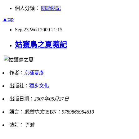
個人分類：
閱讀隨記
▲top
Sep
23
Wed
2009
21:15
姑獲鳥之夏隨記
作者：
京極夏彥
出版社：
獨步文化
出版日期：
2007年05月27日
語言：
繁體中文
ISBN：
9789866954610
裝訂：
平裝