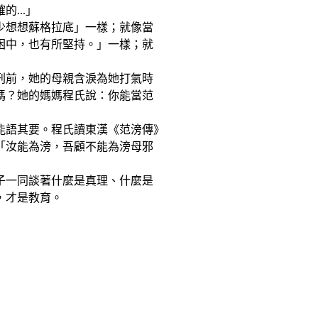
...」
少想想蘇格拉底」一樣；就像當
困中，也有所堅持。」一樣；就
刑前，她的母親含淚為她打氣時
嗎？她的媽媽程氏說：你能當范
能語其要。程氏讀東漢《范滂傳》
「汝能為滂，吾顧不能為滂母邪
子一同談著什麼是真理、什麼是
，才是教育。