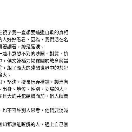
正視了我一直想要逃避自欺的真相
的人好好看看，因為，我們活在名
讀著讀著，總是落淚。
一連串意想不到的吵鬧、對質、抗
中，侯文詠極力揭露關於教育與當
等，組了龐大的殘酷世界中的共犯
強大。
固，堅決，擅長玩弄權謀，製造有
、出身、地位、性別、立場的人，
在巨大的共犯結構面前，個人瞬間
，也不容許別人思考，他們要消滅
無知都無能瞭解的人，遇上自己無