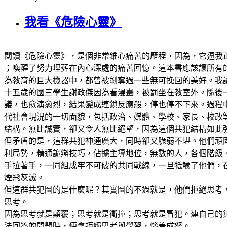
我看《危險心靈》
閱讀《危險心靈》，是個非常錐心痛苦的歷程，因為，它逼我
；喚醒了努力埋葬在內心深處的痛苦回憶。這本書應該讓所有
為教育的巨大機器中，都曾被剝奪過一些無可挽回的美好。我
十五歲的國三學生謝政傑因為看漫畫，被罰坐在教室外。隨後
議，也愈演愈烈，結果變成連鎖反應般，停也停不下來。過程
代社會現況的一切面貌，包括政治、媒體、學校、家長、校改
結構。無比誠實，卻又令人無比絕望，因為這個共犯結構如此
但矛盾的是，這群共犯神通廣大，同時卻又脆弱不堪。他們頑
利局勢，精通詭辯技巧，佔據主導地位，無數的人，各個階級
手拉著手，一同組成牢不可破的共同戰線，一旦牴觸了他們，
煙飛灰滅。
但這群共犯圖的是什麼呢？其實圖的不過就是，他們拒絕思考
思考。
因為思考就是顛覆；思考就是衝撞；思考就是冒犯。連自己的
法回答的問題時，便會拒絕思考與學習，惱羞成怒。