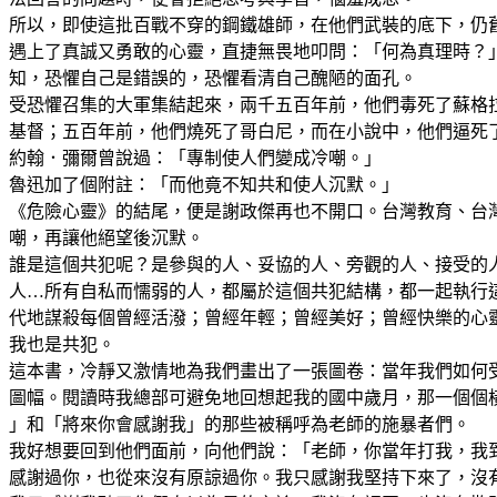
所以，即使這批百戰不穿的鋼鐵雄師，在他們武裝的底下，仍
遇上了真誠又勇敢的心靈，直捷無畏地叩問：「何為真理時？
知，恐懼自己是錯誤的，恐懼看清自己醜陋的面孔。
受恐懼召集的大軍集結起來，兩千五百年前，他們毒死了蘇格
基督；五百年前，他們燒死了哥白尼，而在小說中，他們逼死
約翰．彌爾曾說過：「專制使人們變成冷嘲。」
魯迅加了個附註：「而他竟不知共和使人沉默。」
《危險心靈》的結尾，便是謝政傑再也不開口。台灣教育、台
嘲，再讓他絕望後沉默。
誰是這個共犯呢？是參與的人、妥協的人、旁觀的人、接受的
人…所有自私而懦弱的人，都屬於這個共犯結構，都一起執行
代地謀殺每個曾經活潑；曾經年輕；曾經美好；曾經快樂的心
我也是共犯。
這本書，冷靜又激情地為我們畫出了一張圖卷：當年我們如何
圖幅。閱讀時我總部可避免地回想起我的國中歲月，那一個個
」和「將來你會感謝我」的那些被稱呼為老師的施暴者們。
我好想要回到他們面前，向他們說：「老師，你當年打我，我
感謝過你，也從來沒有原諒過你。我只感謝我堅持下來了，沒