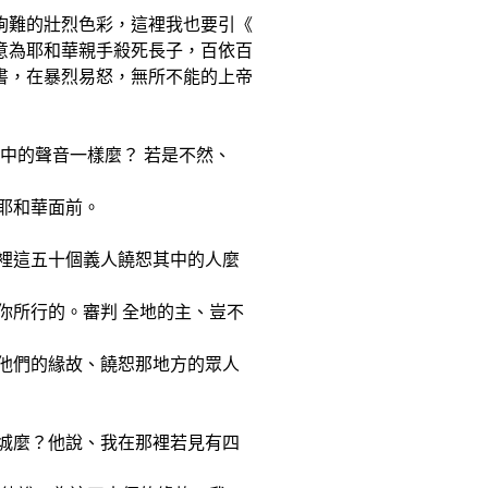
殉難的壯烈色彩，這裡我也要引《
意為耶和華親手殺死長子，百依百
書，在暴烈易怒，無所不能的上帝
耳中的聲音一樣麼？ 若是不然、
在耶和華面前。
城裡這五十個義人饒恕其中的人麼
是你所行的。審判 全地的主、豈不
為他們的緣故、饒恕那地方的眾人
全城麼？他說、我在那裡若見有四