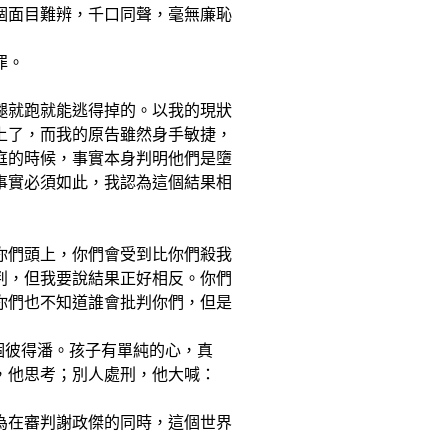
個面目難辨，千口同聲，毫無廉恥
罪。
腿就跑就能逃得掉的。以我的現狀
上了，而我的原告雖然身手敏捷，
庭的時候，事實本身判明他們是墮
事實必須如此，我認為這個結果相
你們頭上，你們會受到比你們殺我
判，但我要說結果正好相反。你們
你們也不知道誰會批判你們，但是
」
還是個彼得潘。孩子有單純的心，真
，他思考；別人處刑，他大喊：
為在審判謝政傑的同時，這個世界