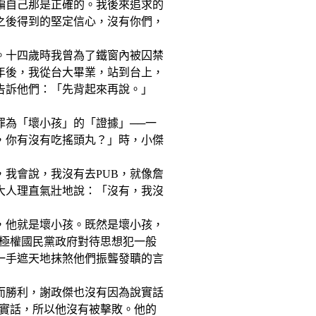
騙自己那是正確的。我後來追求的
之後得到的堅定信心，沒有你們，
。十四歲時我曾為了鐵窗內被囚禁
年後，我從台大畢業，站到台上，
告訴他們：「先背起來再說。」
罪為「壞小孩」的「證據」──一
B，你有沒有吃搖頭丸？」時，小傑
我會說，我沒有去PUB，就像詹
大人理直氣壯地說：「沒有，我沒
，他就是壞小孩。既然是壞小孩，
的極權國民黨政府對待思想犯一般
一手遮天地抹煞他們振聾發聵的言
而勝利，謝政傑也沒有因為說實話
說實話，所以他沒有被擊敗。他的