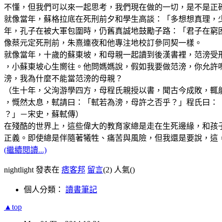
不懂，但我們可以來一起思考，我們現在做的一切，是不是正確的
就像當年，蘇格拉底在死刑前夕和學生高談：「多想想真理，
年，孔子在被大軍包圍時，仍舊真誠地鼓勵子路：「君子在窮
像蔡元定死刑前，朱熹連夜和他專注地校訂參同契一樣。
就像當年，十歲的蘇東坡，和母親一起讀到後漢書裡，范滂受
，小蘇東坡心生嚮往。他問媽媽說，假如我要做范滂，你允許
滂，我為什麼不能當范滂的母親？
（生十年，父洵游學四方，母程氏親授以書，聞古今成敗，輒
，慨然太息，軾請曰：「軾若為滂，母許之否乎？」程氏曰：
？」－宋史，蘇軾傳）
在殘酷的世界上，這些偉大的教育家總是走在生死邊緣，和孩
正義。即使總是伴隨著犧牲、痛苦與風險，但我還是要說，這
(繼續閱讀...)
nightlight 發表在
痞客邦
留言
(2)
人氣(
)
個人分類：
讀書筆記
▲top