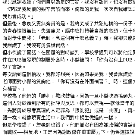
我只感謝我聽了你們自以為是的言論，我沒有認同，也沒有欺
一切都是我反覆的艱辛苦讀而來，倚賴的是我一次次自我確認
我也會成功。」
但最後，悲哀又責無旁貸的是，我終究成了共犯結構的一份子
的青春憤恨無比、失聲痛哭，腦中總打轉著自殺的念頭。但十
面對學生問我：「老師，念這個有什麼意義？」時，我卻只能
我說謊了，我沒有勇氣說實話。
但小傑說了實話。在關鍵的對峙談判，學校掌握到可以將他定
件在PUB被發現的制服外套時，小傑被問：「你有沒有上PU
說了實話。
每次讀到這個橋段，我都好想哭，因為如果是我，我會說謊話，
老師面對小傑的質詢他：「你有沒有在外面補習？」時，這個
有補習。」
學校為了他們的「勝利」歡欣鼓舞，因為一旦小傑吃過搖頭丸
這個人對於體制所有的批評與反思，都可以無視──就像當年
，先將勇於思考真理的人定罪為「叛亂犯」或是「共匪」，再
語一樣。就像現實生活中，我們對中輟生做過的一樣。
但是學校錯了，詹老師也錯了。他們並沒有因為謝政傑的實話
而戰敗──相反地，正是因為謝政傑在重重壓力下，仍舊選擇