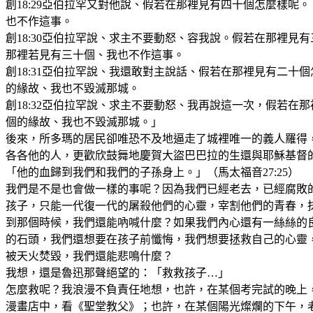
創18:29亞伯拉罕又對他說、假若在那裡見有四十個怎麼樣呢
也不作這事。
創18:30亞伯拉罕說、求主不要動怒、容我說。假若在那裡見
那裡若見有三十個、我也不作這事。
創18:31亞伯拉罕說、我還敢對主說話、假若在那裡見有二十
的緣故、我也不毀滅那城。
創18:32亞伯拉罕說、求主不要動怒、我再說這一次，假若在
個的緣故、我也不毀滅那城。」
後來，所多瑪的居民卻唯恐不及地逼走了城裡唯一的義人羅得
各各他的人，更歡欣鼓舞地慶賀大盜巴巴拉的生還與耶穌基督
「他的血歸到我們和我們的子孫身上。」（馬太福音27:25）
我們是不是也會做一樣的事呢？因為我們已經老去，已經腐敗
孩子，只能一代復一代的屠殺他們的心靈，宰割他們的青春，
到那個時候，我們還能吶喊什麼？如果我們內心還有一絲絲的
的石頭，我們還想要在孩子前懺悔，我們想要拯救自己的心靈
被天火焚毀，我們還能悲鳴什麼？
我想，還是魯迅那聲絕望的：「救救孩子…」
怎麼救呢？我浪漫不負責任地想，也許，在某個考完試的晚上
漫畫店中，看《聖堂教父》；也許，在某個陽光燦爛的下午，