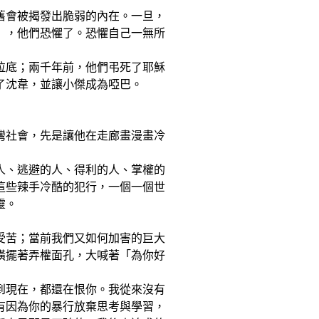
舊會被揭發出脆弱的內在。一旦，
」，他們恐懼了。恐懼自己一無所
拉底；兩千年前，他們弔死了耶穌
了沈韋，並讓小傑成為啞巴。
灣社會，先是讓他在走廊畫漫畫冷
人、逃避的人、得利的人、掌權的
這些辣手冷酷的犯行，一個一個世
靈。
受苦；當前我們又如何加害的巨大
橫擺著弄權面孔，大喊著「為你好
到現在，都還在恨你。我從來沒有
有因為你的暴行放棄思考與學習，