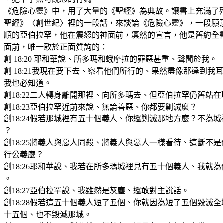
《危險心靈》中，用了大量的《聖經》為典故。讓書上充滿了
聖經》〈創世紀〉裡的一段話，來談論《危險心靈》，一段願
順的亞伯拉罕，他在震怒的神面前，凜然的宣言，他是舊約全
面前，唯一敢於正面質詢的：
創 18:20 耶和華說、所多瑪和蛾摩拉的罪惡甚重、聲聞於我。
創 18:21我現在要下去、察看他們所行的、果然盡像那達到我
我也必知道。
創18:22二人轉身離開那裡、向所多瑪去、但亞伯拉罕仍舊站
創18:23亞伯拉罕近前來說、無論善惡、你都要剿滅麼？
創18:24假若那城裡有五十個義人、你還剿滅那地方麼？不為
？
創18:25將義人與惡人同殺、將義人與惡人一樣看待、這斷不
行公義麼？
創18:26耶和華說、我若在所多瑪城裡見有五十個義人、我就
。
創18:27亞伯拉罕說、我雖然是灰塵、還敢對主說話。
創18:28假若這五十個義人短了五個、你就因為短了五個毀滅
十五個、也不毀滅那城。