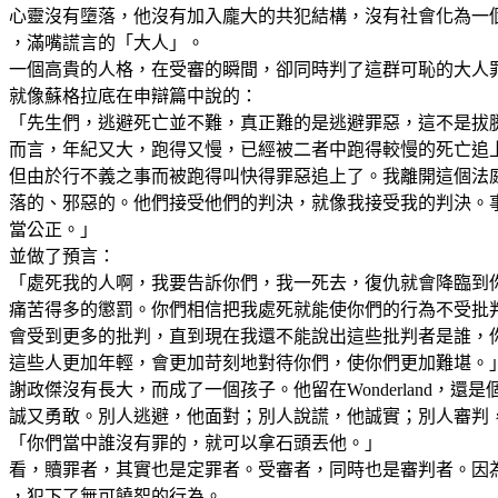
心靈沒有墮落，他沒有加入龐大的共犯結構，沒有社會化為一
，滿嘴謊言的「大人」。
一個高貴的人格，在受審的瞬間，卻同時判了這群可恥的大人
就像蘇格拉底在申辯篇中說的：
「先生們，逃避死亡並不難，真正難的是逃避罪惡，這不是拔
而言，年紀又大，跑得又慢，已經被二者中跑得較慢的死亡追
但由於行不義之事而被跑得叫快得罪惡追上了。我離開這個法
落的、邪惡的。他們接受他們的判決，就像我接受我的判決。
當公正。」
並做了預言：
「處死我的人啊，我要告訴你們，我一死去，復仇就會降臨到
痛苦得多的懲罰。你們相信把我處死就能使你們的行為不受批
會受到更多的批判，直到現在我還不能說出這些批判者是誰，
這些人更加年輕，會更加苛刻地對待你們，使你們更加難堪。
謝政傑沒有長大，而成了一個孩子。他留在Wonderland，
誠又勇敢。別人逃避，他面對；別人說謊，他誠實；別人審判
「你們當中誰沒有罪的，就可以拿石頭丟他。」
看，贖罪者，其實也是定罪者。受審者，同時也是審判者。因
，犯下了無可饒恕的行為。